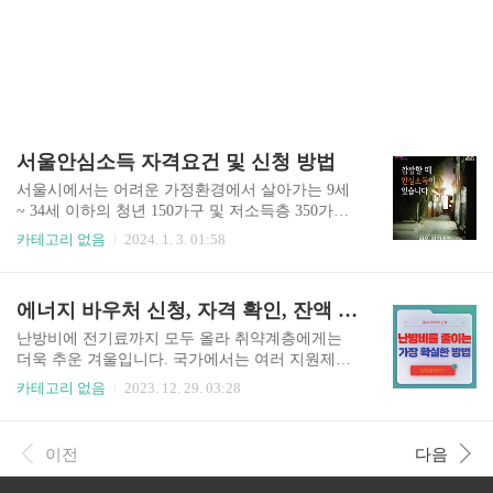
서울안심소득 자격요건 및 신청 방법
서울시에서는 어려운 가정환경에서 살아가는 9세
~ 34세 이하의 청년 150가구 및 저소득층 350가구
를 선발해 최대 월 323만원을 지원하는 안심소득
카테고리 없음
2024. 1. 3. 01:58
시범사업 모집을 하고 있습니다. 기존 기초수급자
와 차상위계층에게 지원이 집중된 지원제도와 달
리 그 지원자의 범위가 넓어졌는데요. 시범사업이
에너지 바우처 신청, 자격 확인, 잔액 확인, 도시가스 캐시백 총정리
제대로 진행되며 올바른 방향으로 진행된다면 그
범위는 점차 확대될 것으로 기대됩니다. 빠르게 지
난방비에 전기료까지 모두 올라 취약계층에게는
원자격과 신청 방법을 확인해보시고, 자격이 된다
더욱 추운 겨울입니다. 국가에서는 여러 지원제도
면 아래 배너를 통해 신청까지 한번에 진행해 주세
를 통해 조금이나마 도움을 드리려고 합니다. 하지
카테고리 없음
2023. 12. 29. 03:28
요. 서울안심소득 신청 바로가기 서울안심소득 신
만 지원 신청을 직접해야 하며, 신청 기간도 정해져
청기간 2024년 1월 2일부터 1월 12일 18시까지 신
있으므로 놓치지 마시고 꼭 신청하셔야 합니다. 아
청하실 수 있습니다. 신청기간 동안은 24시간 온라
래 배너를 통해 바로 신청이 가능하며, 신청자격과
이전
다음
인을 통해 지원가능합니다. 첫 2일간은 시스템 과
지급액 등이 궁금하시다면 1분만 집중해 글을 읽어
부하를 막기 위해 출생연도 끝..
주세요! 글 말미에는 누구나 신청가능한 도시가스